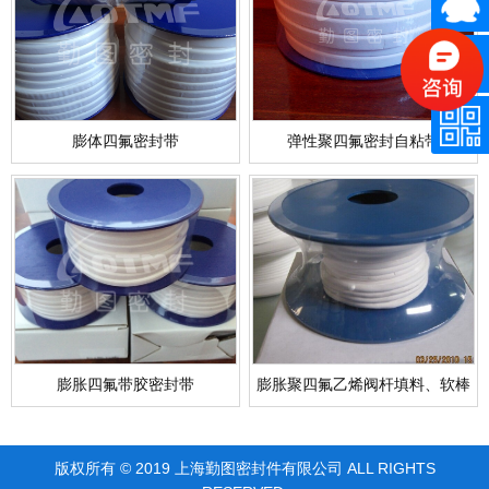
膨体四氟密封带
弹性聚四氟密封自粘带
膨胀四氟带胶密封带
膨胀聚四氟乙烯阀杆填料、软棒
版权所有 © 2019 上海勤图密封件有限公司 ALL RIGHTS